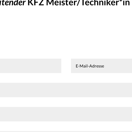
itender
KFZ Meister/Techniker*in