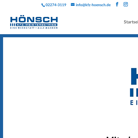
02274-3119
info@kfz-hoensch.de
Startse