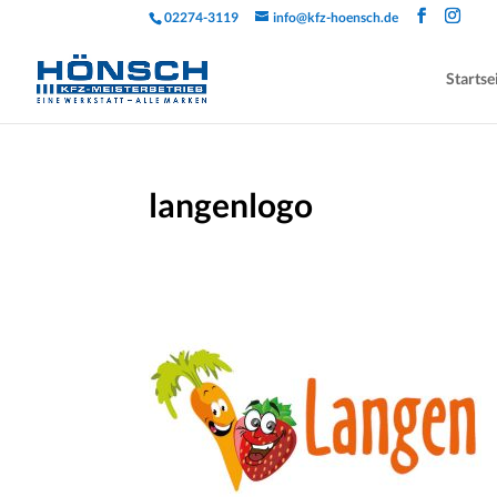
02274-3119
info@kfz-hoensch.de
Startse
langenlogo