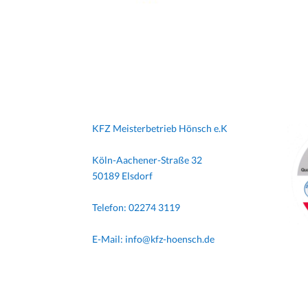
KFZ Meisterbetrieb Hönsch e.K
Köln-Aachener-Straße 32
50189 Elsdorf
Telefon: 02274 3119
E-Mail: info@kfz-hoensch.de