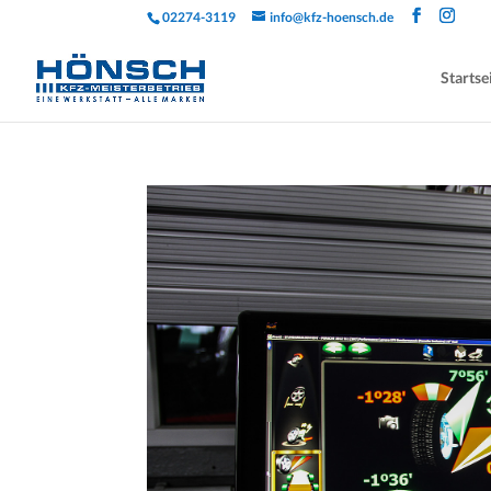
02274-3119
info@kfz-hoensch.de
Startse