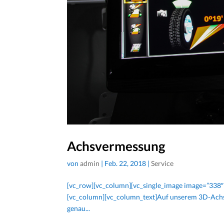
Achsvermessung
von
admin
|
Feb. 22, 2018
|
Service
[vc_row][vc_column][vc_single_image image=”338″ 
[vc_column][vc_column_text]Auf unserem 3D-Achs
genau...