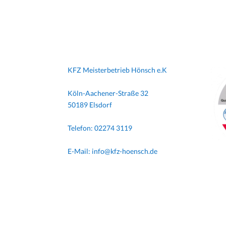
KFZ Meisterbetrieb Hönsch e.K
Köln-Aachener-Straße 32
50189 Elsdorf
Telefon: 02274 3119
E-Mail: info@kfz-hoensch.de